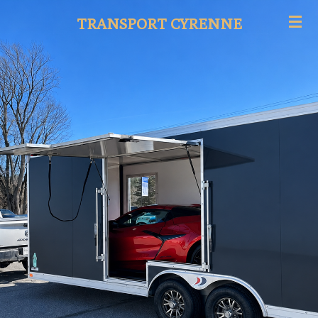
Passer
TRANSPORT
CYRENNE
au
contenu
principal